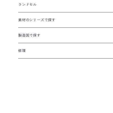
ショルダーバッグ
長財布／ロングウォレット
ランドセル
ポーチ／ミニショルダー
トートバッグ
折財布／ハーフウォレット
素材のシリーズで探す
A4対応サイズ
A4対応サイズ
バックパック／リュック
名刺入れ
ハード
製造国で探す
A4対応サイズ
ボディバッグ
コインケース
ジャーシィー
日本製
修理
ビジネスバッグ
キーケース／キーホルダー
帆布革付属シリーズ
A4対応サイズ
その他バッグ
パスケース
イタリアンレザー
その他小物
岡山デニム
牛革