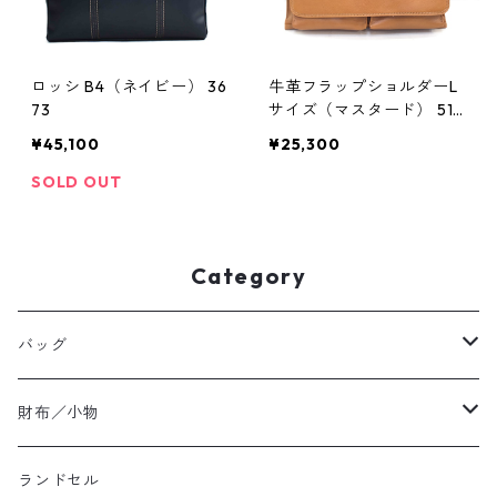
ロッシ B4（ネイビー） 36
牛革フラップショルダーL
73
サイズ（マスタード） 511
0
¥45,100
¥25,300
SOLD OUT
Category
バッグ
ハンドバッグ
財布／小物
ショルダーバッグ
長財布／ロングウォレット
ランドセル