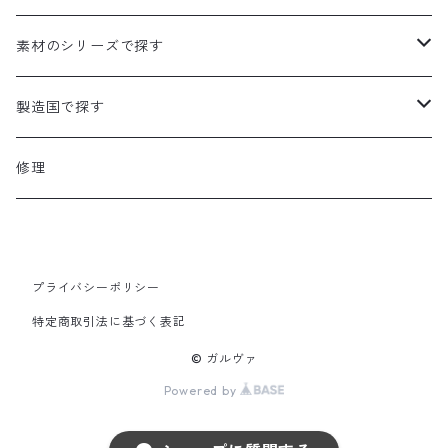
ポーチ／ミニショルダー
トートバッグ
折財布／ハーフウォレット
素材のシリーズで探す
A4対応サイズ
A4対応サイズ
バックパック／リュック
名刺入れ
ハード
製造国で探す
A4対応サイズ
ボディバッグ
コインケース
ジャーシィー
日本製
修理
ビジネスバッグ
キーケース／キーホルダー
帆布革付属シリーズ
A4対応サイズ
その他バッグ
パスケース
イタリアンレザー
プライバシーポリシー
特定商取引法に基づく表記
その他小物
岡山デニム
© ガルヴァ
Powered by
牛革