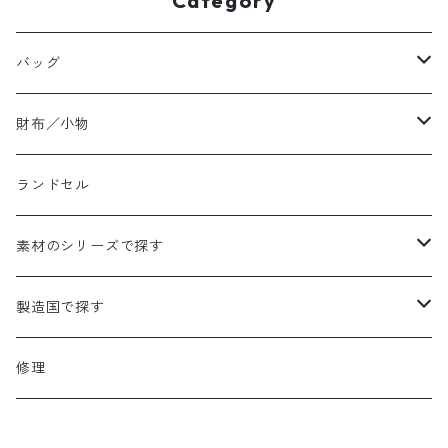
Category
バッグ
ハンドバッグ
財布／小物
ショルダーバッグ
長財布／ロングウォレット
ランドセル
ポーチ／ミニショルダー
トートバッグ
折財布／ハーフウォレット
素材のシリーズで探す
A4対応サイズ
A4対応サイズ
バックパック／リュック
名刺入れ
ハード
製造国で探す
A4対応サイズ
ボディバッグ
コインケース
ジャーシィー
日本製
修理
ビジネスバッグ
キーケース／キーホルダー
帆布革付属シリーズ