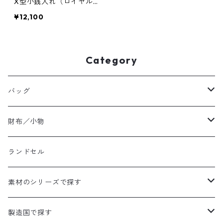
X型小銭入れ（ロイヤルブ
ルー）PC-12
¥12,100
Category
バッグ
ハンドバッグ
財布／小物
ショルダーバッグ
長財布／ロングウォレット
ランドセル
ポーチ／ミニショルダー
トートバッグ
折財布／ハーフウォレット
素材のシリーズで探す
A4対応サイズ
A4対応サイズ
バックパック／リュック
名刺入れ
ハード
製造国で探す