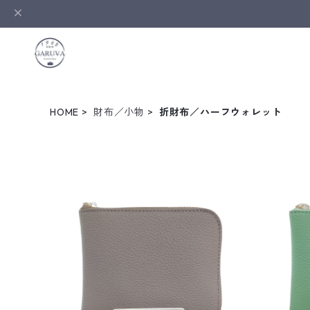
HOME
財布／小物
折財布／ハーフウォレット