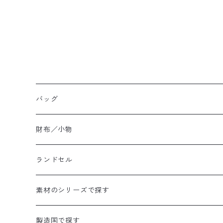
バッグ
ハンドバッグ
財布／小物
ショルダーバッグ
長財布／ロングウォレット
ランドセル
ポーチ／ミニショルダー
トートバッグ
折財布／ハーフウォレット
素材のシリーズで探す
A4対応サイズ
A4対応サイズ
バックパック／リュック
名刺入れ
ハード
製造国で探す