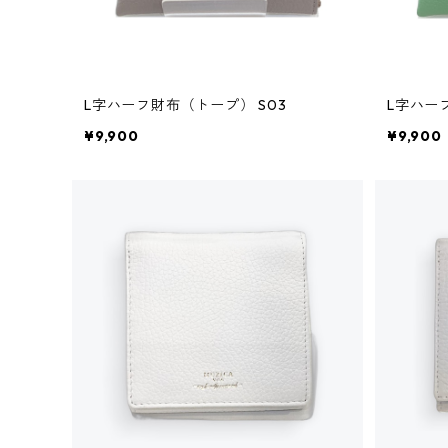
L字ハーフ財布（トープ） S03
L字ハー
¥9,900
¥9,900