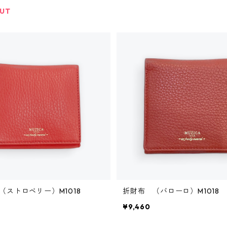
OUT
（ストロベリー）M1018
折財布 （バローロ）M1018
¥9,460