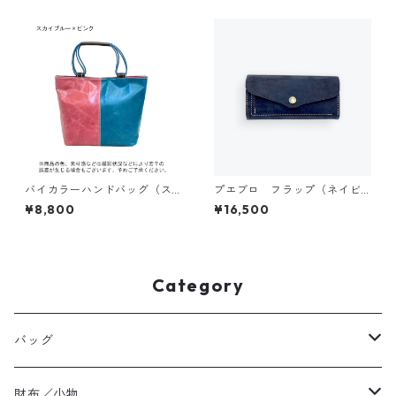
010
バイカラーハンドバッグ（ス
プエブロ フラップ（ネイビ
カイブルー×ピンク） 0120
ー） cmsp011
¥8,800
¥16,500
Category
バッグ
ハンドバッグ
財布／小物