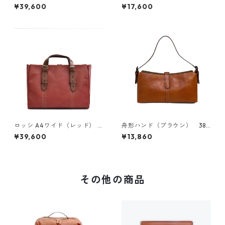
3672
ー）107019
¥39,600
¥17,600
ロッシ A4ワイド（レッド） 3
舟形ハンド（ブラウン） 382
672
42
¥39,600
¥13,860
その他の商品