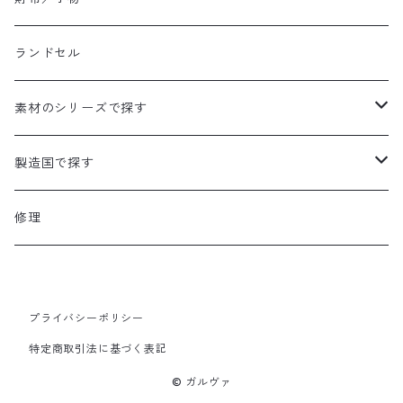
ショルダーバッグ
長財布／ロングウォレット
ランドセル
ポーチ／ミニショルダー
トートバッグ
折財布／ハーフウォレット
素材のシリーズで探す
A4対応サイズ
A4対応サイズ
バックパック／リュック
名刺入れ
ハード
製造国で探す
A4対応サイズ
ボディバッグ
コインケース
ジャーシィー
日本製
修理
ビジネスバッグ
キーケース／キーホルダー
帆布革付属シリーズ
プライバシーポリシー
A4対応サイズ
その他バッグ
パスケース
イタリアンレザー
特定商取引法に基づく表記
その他小物
岡山デニム
© ガルヴァ