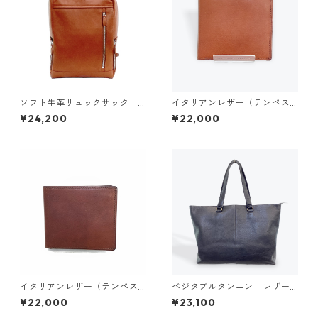
ソフト牛革リュックサック
イタリアンレザー（テンペス
（キャメル）J4704
ティ社製牛革オイルレザー）
¥24,200
¥22,000
エルバ／札入れ（オレンジ） 1
010
イタリアンレザー（テンペス
ベジタブルタンニン レザー
ティ社製牛革オイルレザー）
トートバッグ（ブラック） J
¥22,000
¥23,100
エルバ／札入れ（ブラウン） 1
4509