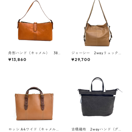
舟形ハンド（キャメル） 382
ジャーシー 2wayリュック・
42
A4対応サイズ（キャメル）
¥13,860
¥29,700
ロッシ A4ワイド（キャメル）
古橋織布 2wayハンド（グレ